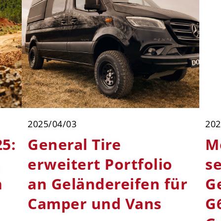
2025/04/03
202
5:
General Tire
M
,
erweitert Portfolio
s
n
an Geländereifen für
G
Camper und Vans
G