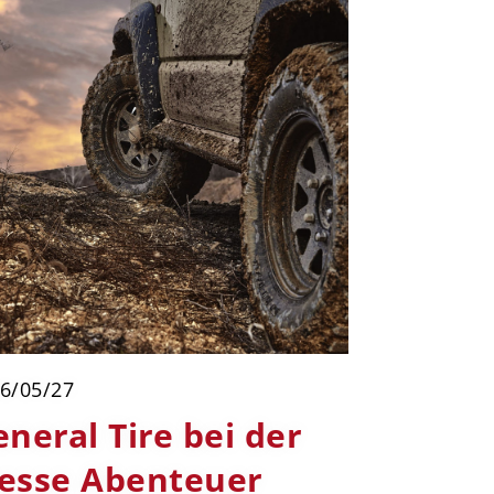
6/05/27
neral Tire bei der
esse Abenteuer