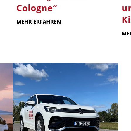
Cologne“
un
K
MEHR ERFAHREN
ME