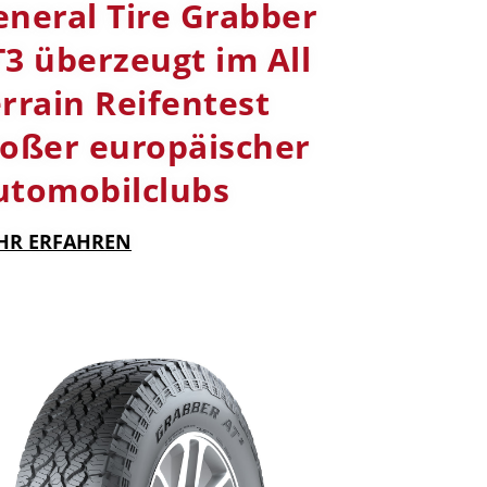
eneral Tire Grabber
3 überzeugt im All
rrain Reifentest
roßer europäischer
utomobilclubs
HR ERFAHREN