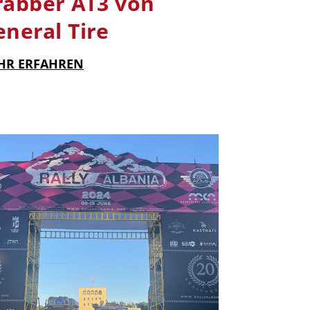
rabber AT3 von
neral Tire
HR ERFAHREN