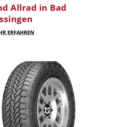
d Allrad in Bad
issingen
HR ERFAHREN