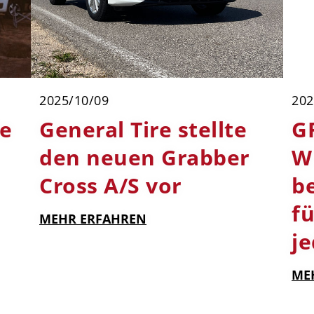
2025/10/09
202
ie
General Tire stellte
G
den neuen Grabber
W 
Cross A/S vor
b
f
MEHR ERFAHREN
j
ME