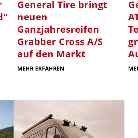
r
General Tire bringt
G
d“
neuen
AT
Ganzjahresreifen
Te
Grabber Cross A/S
g
auf den Markt
A
MEHR ERFAHREN
ME