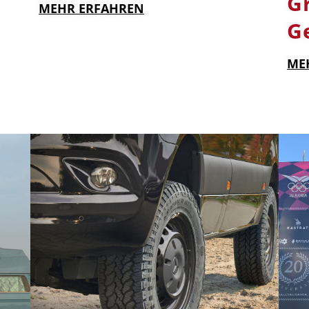
G
MEHR ERFAHREN
Ge
ME