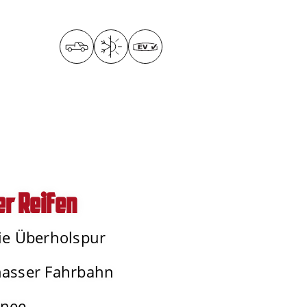
r Reifen
die Überholspur
nasser Fahrbahn
hnee