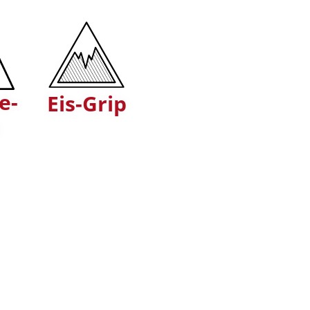
e-
Eis-Grip