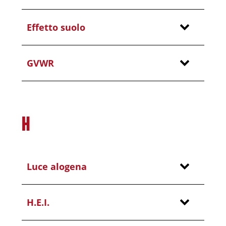
Effetto suolo
GVWR
H
Luce alogena
H.E.I.