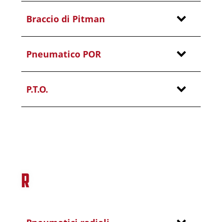
Braccio di Pitman
Pneumatico POR
P.T.O.
R