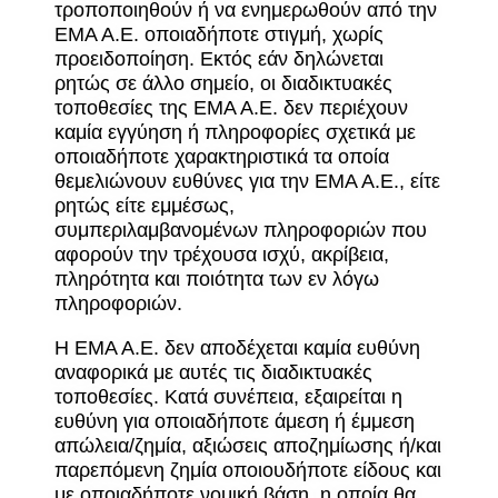
τροποποιηθούν ή να ενημερωθούν από την
ΕΜΑ Α.Ε. οποιαδήποτε στιγμή, χωρίς
προειδοποίηση. Εκτός εάν δηλώνεται
ρητώς σε άλλο σημείο, οι διαδικτυακές
τοποθεσίες της ΕΜΑ Α.Ε. δεν περιέχουν
καμία εγγύηση ή πληροφορίες σχετικά με
οποιαδήποτε χαρακτηριστικά τα οποία
θεμελιώνουν ευθύνες για την ΕΜΑ Α.Ε., είτε
ρητώς είτε εμμέσως,
συμπεριλαμβανομένων πληροφοριών που
αφορούν την τρέχουσα ισχύ, ακρίβεια,
πληρότητα και ποιότητα των εν λόγω
πληροφοριών.
Η ΕΜΑ Α.Ε. δεν αποδέχεται καμία ευθύνη
αναφορικά με αυτές τις διαδικτυακές
τοποθεσίες. Κατά συνέπεια, εξαιρείται η
ευθύνη για οποιαδήποτε άμεση ή έμμεση
απώλεια/ζημία, αξιώσεις αποζημίωσης ή/και
παρεπόμενη ζημία οποιουδήποτε είδους και
με οποιαδήποτε νομική βάση, η οποία θα