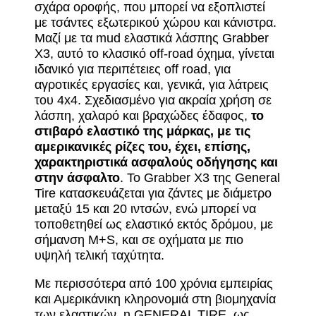
σχάρα οροφής, που μπορεί να εξοπλιστεί
με τσάντες εξωτερικού χώρου και κάνιστρα.
Μαζί με τα mud ελαστικά λάσπης Grabber
X3, αυτό το κλασικό off-road όχημα, γίνεται
ιδανικό για περιπέτειες off road, για
αγροτικές εργασίες και, γενικά, για λάτρεις
του 4x4. Σχεδιασμένο για ακραία χρήση σε
λάσπη, χαλαρό και βραχώδες έδαφος,
το
στιβαρό ελαστικό της μάρκας, με τις
αμερικανικές ρίζες του, έχει, επίσης,
χαρακτηριστικά ασφαλούς οδήγησης και
στην άσφαλτο
. Το Grabber X3 της General
Tire κατασκευάζεται για ζάντες με διάμετρο
μεταξύ 15 και 20 ιντσών, ενώ μπορεί να
τοποθετηθεί ως ελαστικό εκτός δρόμου, με
σήμανση M+S, και σε οχήματα με πιο
υψηλή τελική ταχύτητα.
Με περισσότερα από 100 χρόνια εμπειρίας
και Αμερικάνικη κληρονομιά στη βιομηχανία
των ελαστικών, η GENERAL TIRE, ως