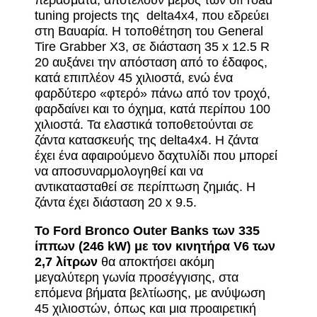
περάσματα, αποτελούν μέρος των off road
tuning projects της delta4x4, που εδρεύει
στη Βαυαρία. Η τοποθέτηση του General
Tire Grabber X3, σε διάσταση 35 x 12.5 R
20 αυξάνει την απόσταση από το έδαφος,
κατά επιπλέον 45 χιλιοστά, ενώ ένα
φαρδύτερο «φτερό» πάνω από τον τροχό,
φαρδαίνει και το όχημα, κατά περίπου 100
χιλιοστά. Τα ελαστικά τοποθετούνται σε
ζάντα κατασκευής της delta4x4. Η ζάντα
έχει ένα αφαιρούμενο δαχτυλίδι που μπορεί
να αποσυναρμολογηθεί και να
αντικατασταθεί σε περίπτωση ζημιάς. Η
ζάντα έχει διάσταση 20 x 9.5.
Το Ford Bronco Outer Banks των 335
ίππων (246 kW) με τον κινητήρα V6 των
2,7 λίτρων
θα αποκτήσει ακόμη
μεγαλύτερη γωνία προσέγγισης, στα
επόμενα βήματα βελτίωσης, με ανύψωση
45 χιλιοστών, όπως και μια προαιρετική