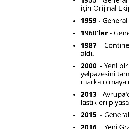
için Orijinal E
1959
- General 
1960'lar
- Gene
1987
- Continen
aldı.
2000
- Yeni bi
yelpazesini tam
marka olmaya o
2013
- Avrupa'
lastikleri piyas
2015
- General
2016
- Yeni G