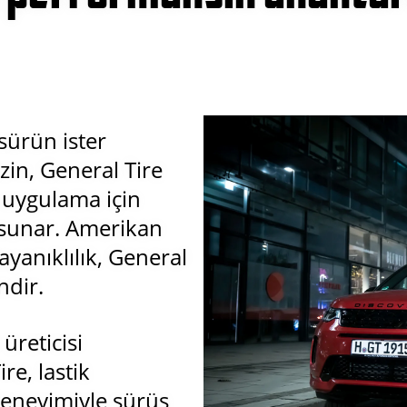
 sürün ister
in, General Tire
 uygulama için
r sunar. Amerikan
yanıklılık, General
ndir.
üreticisi
re, lastik
deneyimiyle sürüş