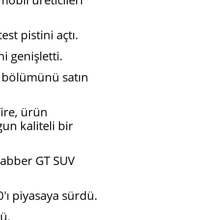
st pistini açtı.
 genişletti.
ik bölümünü satın
ire, ürün
n kaliteli bir
Grabber GT SUV
0'ı piyasaya sürdü.
ü.