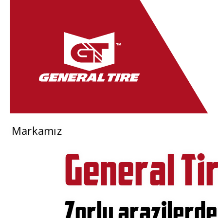
Markamız
General Ti
Zorlu arazilerd