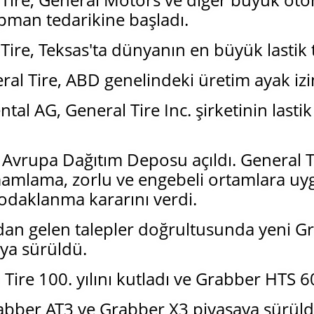
kipman tedarikine başladı.
Tire, Teksas'ta dünyanın en büyük lastik te
ral Tire, ABD genelindeki üretim ayak izini
tal AG, General Tire Inc. şirketinin last
r Avrupa Dağıtım Deposu açıldı. General T
amlama, zorlu ve engebeli ortamlara uygu
daklanma kararını verdi.
dan gelen talepler doğrultusunda yeni 
aya sürüldü.
 Tire 100. yılını kutladı ve Grabber HTS 6
rabber AT3 ve Grabber X3 piyasaya sürüld