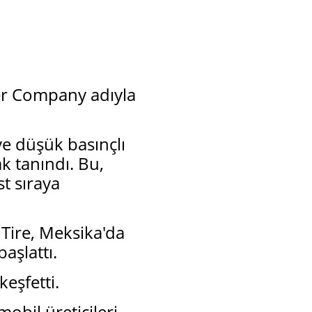
ber Company adıyla
ve düşük basınçlı
k tanındı. Bu,
st sıraya
 Tire, Meksika'da
aşlattı.
keşfetti.
obil üreticileri