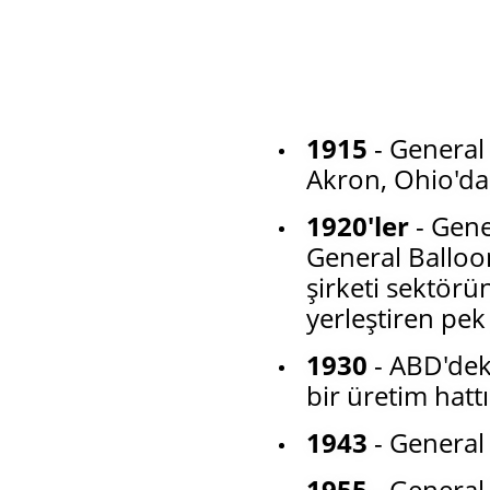
1915
- General
Akron, Ohio'da
1920'ler
- Gene
General Balloon
şirketi sektörü
yerleştiren pek 
1930
- ABD'deki
bir üretim hatt
1943
- General 
1955
- General