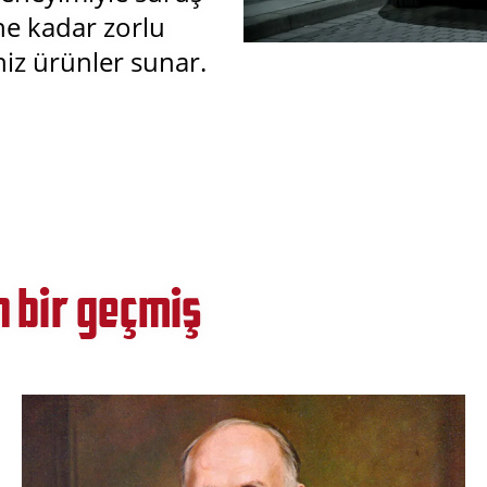
 ne kadar zorlu
niz ürünler sunar.
n bir geçmiş