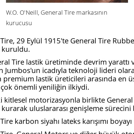
W.O. O'Neill, General Tire markasının
kurucusu
 Tire, 29 Eylül 1915'te General Tire Rub
 kuruldu.
ral Tire lastik üretiminde devrim yarattı 
 Jumbos'un icadıyla teknoloji lideri olara
n premium lastik üreticileri arasında en ü
çok önemli yeniliğin ilkiydi.
 kitlesel motorizasyonla birlikte General
ı kurarak uluslararası genişleme sürecini b
Tire karbon siyahı lateks karışımı boyayı 
 Tire, General Motors ve diğer büyük otom