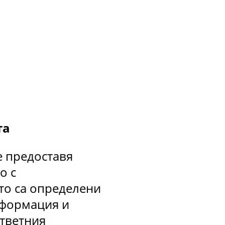
та
е предоставя
о с
то са определени
нформация и
ответния