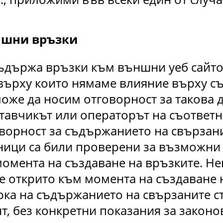
ншни връзки
ъдържа връзки към външни уеб сайтов
, върху които нямаме влияние върху 
оже да носим отговорност за такова 
тавчикът или операторът на съответн
оворност за съдържанието на свързан
ници са били проверени за възможни
омента на създаване на връзките. Н
е открито към момента на създаване 
рка на съдържанието на свързаните с
т, без конкретни показания за закон