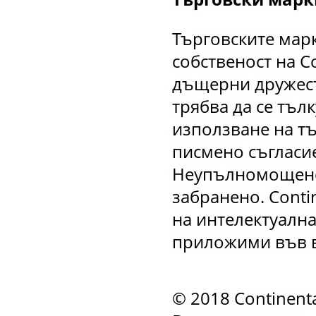
Търговските марки
собственост на Co
дъщерни дружеств
трябва да се тъл
използване на т
писмено съгласие 
Неупълномощенот
забранено. Contin
на интелектуална
приложими във в
© 2018 Continenta