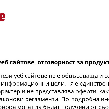
е
еб сайтове, отговорност за продук
ези уеб сайтове не е обвързваща и с
 информационни цели. Тя е единствен
актер и не представлява оферти, как
аконови регламенти. По-подробна и
овора могат да бъдат получени от съ