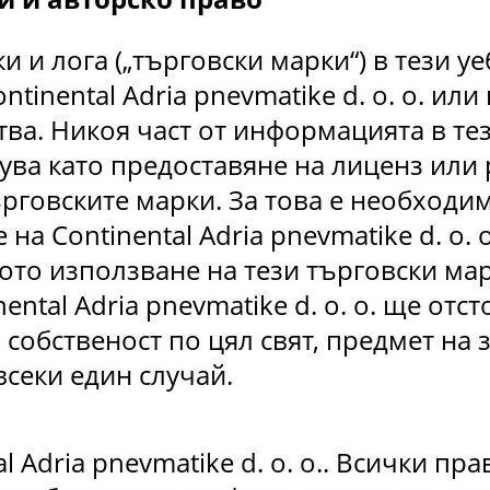
 и лога („търговски марки“) в тези уе
ntinental Adria pnevmatike d. o. o. или
а. Никоя част от информацията в тез
кува като предоставяне на лиценз или
ърговските марки. За това е необходи
на Continental Adria pnevmatike d. o. o
о използване на тези търговски мар
ental Adria pnevmatike d. o. o. ще отс
 собственост по цял свят, предмет на 
секи един случай.
l Adria pnevmatike d. o. o.. Всички пра