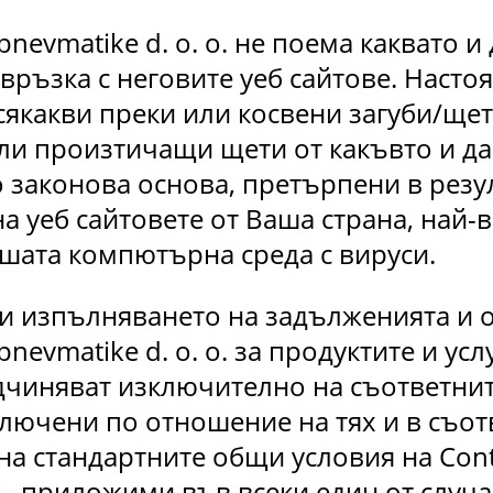
 pnevmatike d. o. o. не поема каквато и
връзка с неговите уеб сайтове. Наст
сякакви преки или косвени загуби/щет
ли произтичащи щети от какъвто и да
о законова основа, претърпени в резу
а уеб сайтовете от Ваша страна, най
ашата компютърна среда с вируси.
и изпълняването на задълженията и о
 pnevmatike d. o. o. за продуктите и усл
одчиняват изключително на съответни
лючени по отношение на тях и в съот
на стандартните общи условия на Conti
o., приложими във всеки един от случа