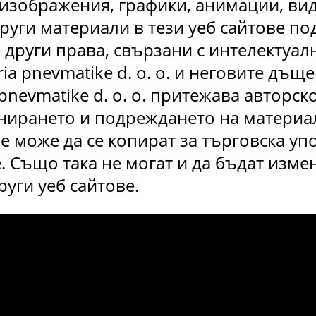
 изображения, графики, анимации, ви
други материали в тези уеб сайтове по
 други права, свързани с интелектуалн
ria pnevmatike d. o. o. и неговите дъщ
 pnevmatike d. o. o. притежава авторск
ирането и подреждането на материали
е може да се копират за търговска уп
 Също така не могат и да бъдат изме
уги уеб сайтове.