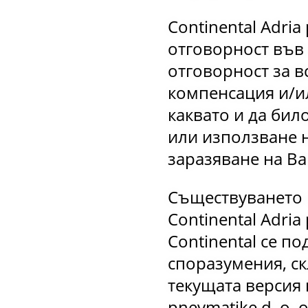
Continental Adria
отговорност във 
отговорност за в
компенсация и/и
каквато и да бил
или използване н
заразяване на В
Съществуването 
Continental Adria
Continental се п
споразумения, ск
текущата версия 
pnevmatike d. o. 