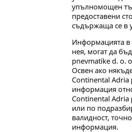
упълномощен тър
предоставени сто
съдържаща се в у
Информацията в т
нея, могат да бъ
pnevmatike d. o.
Освен ако някъде
Continental Adria
информация относ
Continental Adria
или по подразби
валидност, точно
информация.