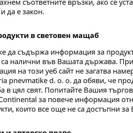
хнем съответните връзки, ако се уста
и да е закон.
родукти в световен мащаб
же да съдържа информация за продукти
е са налични във Вашата държава. Пр
ия на този уеб сайт не загатва наме
ria pnevmatike d. o. o. да обяви, че п
а в цял свят. Попитайте Вашия търго
 Continental за повече информация о
кти, които все още не са достъпни за 
и и авторско право