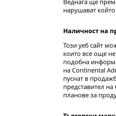
Веднага ще према
нарушават който 
Наличност на п
Този уеб сайт мо
които все още н
подобна информац
на Continental Ad
пуснат в продажб
представител на
планове за проду
Търговски марк