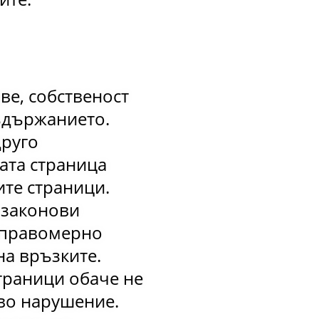
е, собственост
съдържанието.
друго
ата страница
ите страници.
 законови
еправомерно
на връзките.
траници обаче не
ово нарушение.