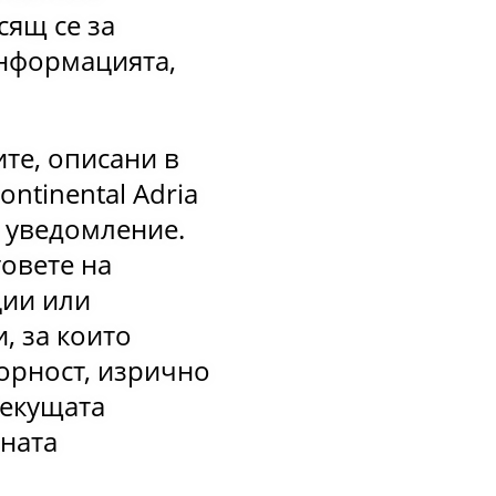
ящ се за
информацията,
ите, описани в
ntinental Adria
о уведомление.
товете на
ции или
, за които
оворност, изрично
текущата
сната