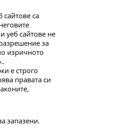
б сайтове са
 неговите
и уеб сайтове не
 разрешение за
мо изричното
..
ки е строго
тоява правата си
законите,
ва запазени.