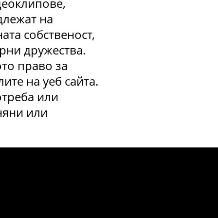
деоклипове,
длежат на
ата собственост,
ерни дружества.
ото право за
те на уеб сайта.
отреба или
няни или