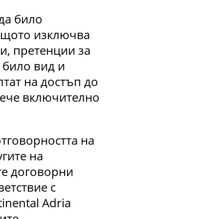
 да било
оящото изключва
и, претенции за
 било вид и
лтат на достъп до
-вече включително
тговорността на
угите на
те договорни
ветствие с
nental Adria
ите.