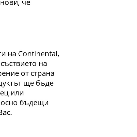
нови, че
 на Continental,
исъствието на
рение от страна
родуктът ще бъде
вец или
тносно бъдещи
Вас.