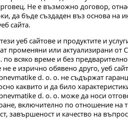
говец. Не е възможно договор, отнас
ки, да бъде създаден въз основа на 
еб сайта.
ези уеб сайтове и продуктите и услуг
дат променяни или актуализирани от Co
 o. по всяко време и без предварителн
 не е изрично обявено друго, уеб сай
 pnevmatike d. o. o. не съдържат гаран
но каквито и да било характеристики
 pnevmatike d. o. o. може да носи отг
ране, включително по отношение на 
ст, завършеност и качество на въпро