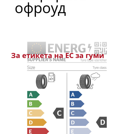
офроуд
За етикета на ЕС за гуми