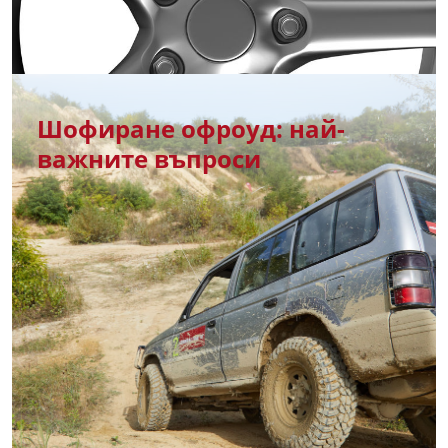
Шофиране офроуд: най-
важните въпроси