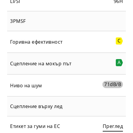
LI/SI
96H
3PMSF
C
Горивна ефективност
A
Сцепление на мокър път
71
dB/B
Ниво на шум
Сцепление върху лед
Етикет за гуми на ЕС
Преглед