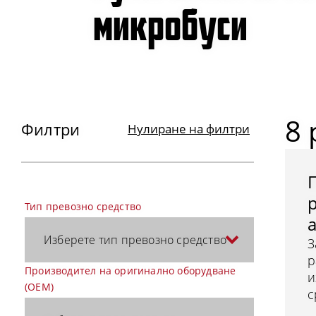
микробуси
8
Филтри
Нулиране на филтри
Тип превозно средство
Изберете тип превозно средство
З
р
Производител на оригинално оборудване
и
(OEM)
с