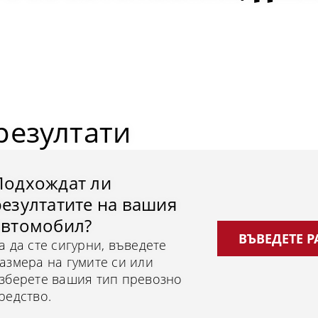
резултати
Подхождат ли
резултатите на вашия
автомобил?
ВЪВЕДЕТЕ 
а да сте сигурни, въведете
азмера на гумите си или
зберете вашия тип превозно
редство.