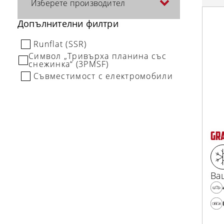
Изберете производител
Допълнителни филтри
Runflat (SSR)
Символ „Tривърха планина със
снежинка“ (3PMSF)
Съвместимост с електромобили
GRA
Ва