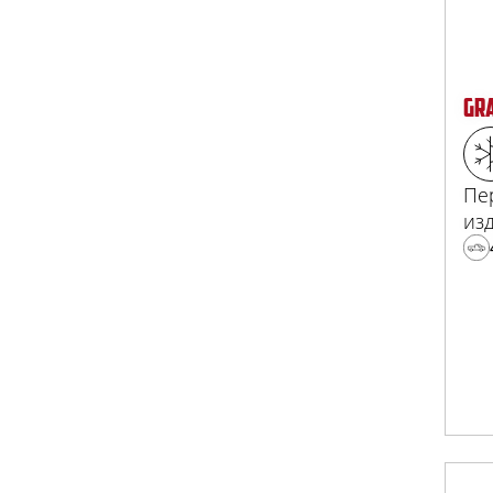
GR
Пе
из