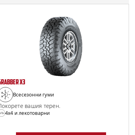
GRABBER X3
Всесезонни гуми
Покорете вашия терен.
4x4 и лекотоварни