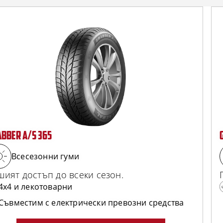
BBER A/S 365
Всесезонни гуми
шият достъп до всеки сезон.
4x4 и лекотоварни
Съвместим с електрически превозни средства