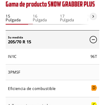
Gama de producto SNOW GRABBER PLUS
15
16
17
18
Pulgada
Pulgada
Pulgada
Pulgada
Su medida
205/70 R 15
IV/IC
96T
3PMSF
D
Eficiencia de combustible
C